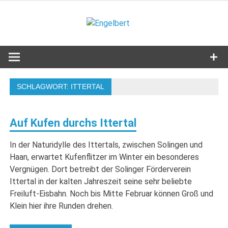
Zum
Inhalt
Engelbert
springen
Lifestyle – Shopping – Genuss
SCHLAGWORT:
ITTERTAL
Auf Kufen durchs Ittertal
In der Naturidylle des Ittertals, zwischen Solingen und
Haan, erwartet Kufenflitzer im Winter ein besonderes
Vergnügen. Dort betreibt der Solinger Förderverein
Ittertal in der kalten Jahreszeit seine sehr beliebte
Freiluft-Eisbahn. Noch bis Mitte Februar können Groß und
Klein hier ihre Runden drehen.