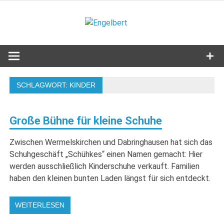
Zum
Inhalt
Engelbert
springen
Lifestyle – Shopping – Genuss
SCHLAGWORT:
KINDER
Große Bühne für kleine Schuhe
Zwischen Wermelskirchen und Dabringhausen hat sich das
Schuhgeschäft „Schühkes“ einen Namen gemacht: Hier
werden ausschließlich Kinderschuhe verkauft. Familien
haben den kleinen bunten Laden längst für sich entdeckt.
WEITERLESEN