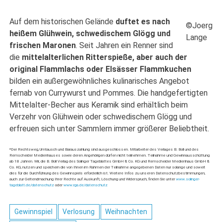
Auf dem historischen Gelände
duftet es nach
©Joerg
heißem Glühwein, schwedischem Glögg und
Lange
frischen Maronen
. Seit Jahren ein Renner sind
die
mittelalterlichen Ritterspieße, aber auch der
original Flammlachs oder Elsässer Flammkuchen
bilden ein außergewöhnliches kulinarisches Angebot
fernab von Currywurst und Pommes. Die handgefertigten
Mittelalter-Becher aus Keramik sind erhältlich beim
Verzehr von Glühwein oder schwedischem Glögg und
erfreuen sich unter Sammlern immer größerer Beliebtheit.
*Der Rechtsweg, Umtausch und Barauszahlung sind ausgeschlossen. Mitarbeiter des Verlages B. Boll und des
Remscheider Medienhauses sowie deren Angehörigen dürfen nicht teilnehmen. Teilnahme und Gewinnausschüttung
ab 18 Jahren. Wir, die B. Boll Verlag des Solinger Tageblattes GmbH & Co. KG und Remscheider Medienhaus GmbH &
Co. KG, nutzen und speichern die von Ihnen im Rahmen der Teilnahme angegebenen Daten nur solange und soweit
dies für die Durchführung des Gewinnspiels erforderlich ist. Weitere Infos zu unseren Datenschutzbestimmungen,
auch zur Geltendmachung Ihrer Rechte auf Auskunft, Löschung und Widerspruch, finden Sie unter
www.solinger-
tageblatt.de/datenschutz
oder
www.rga.de/datenschutz
Gewinnspiel
Verlosung
Weihnachten