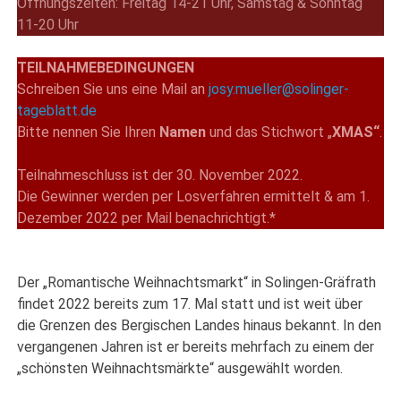
Öffnungszeiten: Freitag 14-21 Uhr, Samstag & Sonntag
11-20 Uhr
TEILNAHMEBEDINGUNGEN
Schreiben Sie uns eine Mail an
josy.mueller@solinger-
tageblatt.de
Bitte nennen Sie Ihren
Namen
und das Stichwort „
XMAS“
.
Teilnahmeschluss ist der 30. November 2022.
Die Gewinner werden per Losverfahren ermittelt & am 1.
Dezember 2022 per Mail benachrichtigt.*
Der „Romantische Weihnachtsmarkt“ in Solingen-Gräfrath
findet 2022 bereits zum 17. Mal statt und ist weit über
die Grenzen des Bergischen Landes hinaus bekannt. In den
vergangenen Jahren ist er bereits mehrfach zu einem der
„schönsten Weihnachtsmärkte“ ausgewählt worden.