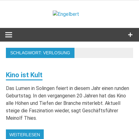
Zum
Inhalt
Engelbert
springen
Lifestyle – Shopping – Genuss
SCHLAGWORT:
VERLOSUNG
Kino ist Kult
Das Lumen in Solingen feiert in diesem Jahr einen runden
Geburtstag. In den vergangenen 20 Jahren hat das Kino
alle Höhen und Tiefen der Branche miterlebt. Aktuell
steige die Faszination wieder, sagt Geschäftsführer
Meinolf Thies.
WEITERLESEN