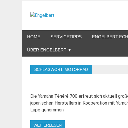
Zum
Inhalt
Engelbert
springen
Lifestyle – Shopping – Genuss
HOME
SERVICETIPPS
ENGELBERT ECH
ÜBER ENGELBERT ▼
SCHLAGWORT:
MOTORRAD
Die Yamaha Ténéré 700 erfreut sich aktuell groß
japanischen Herstellers in Kooperation mit Yama
Lupe genommen.
WEITERLESEN