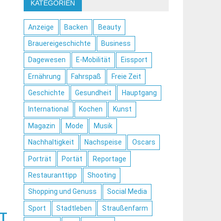
KATEGORIEN
Anzeige
Backen
Beauty
Brauereigeschichte
Business
Dagewesen
E-Mobilität
Eissport
Ernährung
Fahrspaß
Freie Zeit
Geschichte
Gesundheit
Hauptgang
International
Kochen
Kunst
Magazin
Mode
Musik
Nachhaltigkeit
Nachspeise
Oscars
Porträt
Portät
Reportage
Restauranttipp
Shooting
Shopping und Genuss
Social Media
Sport
Stadtleben
Straußenfarm
RT