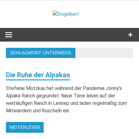
Zum
Inhalt
Engelbert
springen
Lifestyle – Shopping – Genuss
SCHLAGWORT:
UNTERWEGS
Die Ruhe der Alpakas
Stefanie Motzkau hat während der Pandemie Jonny’s
Alpaka Ranch gegründet. Neun Tiere leben auf der
weitläufigen Ranch in Lennep und laden regelmäßig zum
Mitwandern und Kuscheln ein.
WEITERLESEN